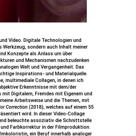
 und Video. Digitale Technologien und
ges Werkzeug, sondern auch Inhalt meiner
 und Konzepte als Anlass um über
rukturen und Mechanismen nachzudenken
analogen Welt und Vergangenheit. Das
chtige Inspirations- und Materialquelle.
e, multimediale Collagen, in denen ich
ubjektive Erkenntnisse mit dem/der
es mit Digitalem, Fremdes mit Eigenem und
r meine Arbeitsweise und die Themen, mit
or Correction
(2018), welches auf einem 55
̈sentiert wird. In dieser Video-Collage
und beleuchte assoziativ die Schnittstelle
und Farbkorrektur in der Filmproduktion.
lmkoloristin, ein Beruf innerhalb analoger