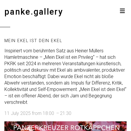
panke.gallery
MEIN EKEL IST DEIN EKEL
Inspiriert vom berühmten Satz aus Heiner Müllers
Hamletmaschine – „Mein Ekel ist ein Privileg“ – hat sich
PKRK seit 2024 in mehreren Veranstaltungen künstlerisch,
politisch und diskursiv mit Ekel als ambivalenter, produktiver
Emotion beschäftigt. Dabei wurde Ekel nicht als bloße
Abwehr verstanden, sondern als Impuls für Differenz, Kritik,
Kollektivität und Self-Empowerment. „Mein Ekel ist dein Ekel“
– ist ein offener Abend, der sich Jam und Begegnung
verschreibt.
11 July 2025
from
18:00
–
21:30